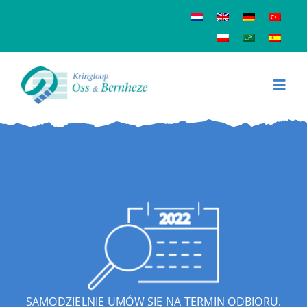
Skip
to
content
Toggl
Navig
KONTAKT
SAMODZIELNIE UMÓW SIĘ NA TERMIN ODBIORU.